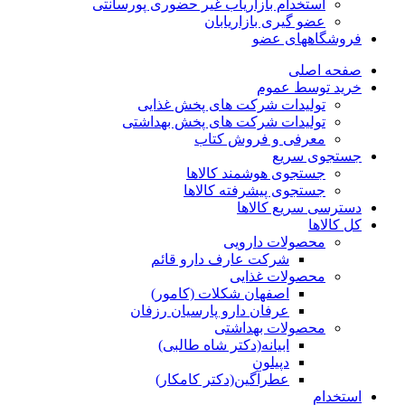
استخدام بازاریاب غیر حضوری پورسانتی
عضو گیری بازاریابان
فروشگاههای عضو
صفحه اصلی
خرید توسط عموم
تولیدات شرکت های پخش غذایی
تولیدات شرکت های پخش بهداشتی
معرفی و فروش کتاب
جستجوی سریع
جستجوی هوشمند کالاها
جستجوی پیشرفته کالاها
دسترسی سریع کالاها
کل کالاها
محصولات دارویی
شرکت عارف دارو قائم
محصولات غذایی
اصفهان شکلات (کامور)
عرفان دارو پارسیان رزفان
محصولات بهداشتی
ابیانه(دکتر شاه طالبی)
دپیلون
عطرآگین(دکتر کامکار)
استخدام