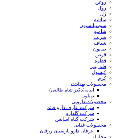
روغن
رول
ژل
ساشه
سوسپانسیون
شامپو
شربت
شیاف
صابون
قرص
قطره
قلم بینی
کپسول
کرم
محصولات بهداشتی
ابیانه(دکتر شاه طالبی)
دپیلون
محصولات دارویی
شرکت عارف دارو قائم
شرکت گلدارو
شرکت گیاه اسانس
محصولات غذایی
عرفان دارو پارسیان رزفان
محلول