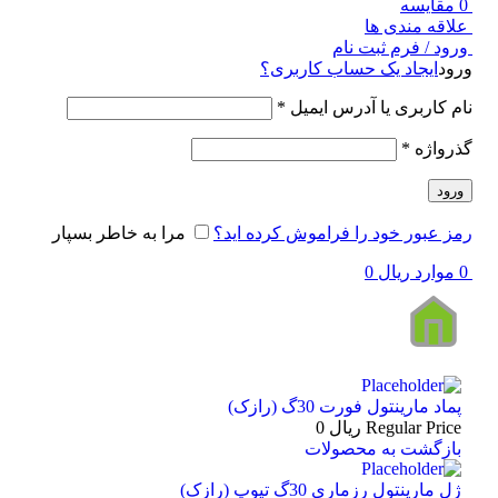
0
مقایسه
علاقه مندی ها
ورود / فرم ثبت نام
ورود
ایجاد یک حساب کاربری؟
نام کاربری یا آدرس ایمیل
*
گذرواژه
*
ورود
رمز عبور خود را فراموش کرده اید؟
مرا به خاطر بسپار
0
موارد
ریال
0
پماد مارینتول فورت 30گ (رازک)
Regular Price
ریال
0
بازگشت به محصولات
ژل مارینتول رزماری 30گ تیوپ (رازک)