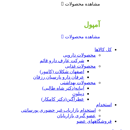
مشاهده محصولات
آمپول
مشاهده محصولات
کل کالاها
محصولات دارویی
شرکت عارف دارو قائم
محصولات غذایی
اصفهان شکلات (کامور)
عرفان دارو پارسیان رزفان
محصولات بهداشتی
ابیانه(دکتر شاه طالبی)
دپیلون
عطرآگین(دکتر کامکار)
استخدام
استخدام بازاریاب غیر حضوری پورسانتی
عضو گیری بازاریابان
فروشگاههای عضو