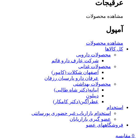
عرقیجات
مشاهده محصولات
آمپول
مشاهده محصولات
کل کالاها
محصولات دارویی
شرکت عارف دارو قائم
محصولات غذایی
اصفهان شکلات (کامور)
عرفان دارو پارسیان رزفان
محصولات بهداشتی
ابیانه(دکتر شاه طالبی)
دپیلون
عطرآگین(دکتر کامکار)
استخدام
استخدام بازاریاب غیر حضوری پورسانتی
عضو گیری بازاریابان
فروشگاههای عضو
0
مقایسه