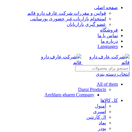
صفحه اصلی
قوانین و مقررات شرکت عارف دارو قائم
استخدام بازاریاب غیر حضوری پورسانتی
عضو گیری بازاریابان
فروشگاه
تماس با ما
درباره ما
Languages
انتخاب دسته بندی
All of them
Darui Products
Arefdaru ghaem Company
کل کالاها
آمپول
اسپری
ال کارنتین
پماد
پودر