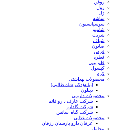
روغن
رول
ژل
ساشه
سوسپانسیون
شامپو
شربت
شیاف
صابون
قرص
قطره
قلم بینی
کپسول
کرم
محصولات بهداشتی
ابیانه(دکتر شاه طالبی)
دپیلون
محصولات دارویی
شرکت عارف دارو قائم
شرکت گلدارو
شرکت گیاه اسانس
محصولات غذایی
عرفان دارو پارسیان رزفان
محلول