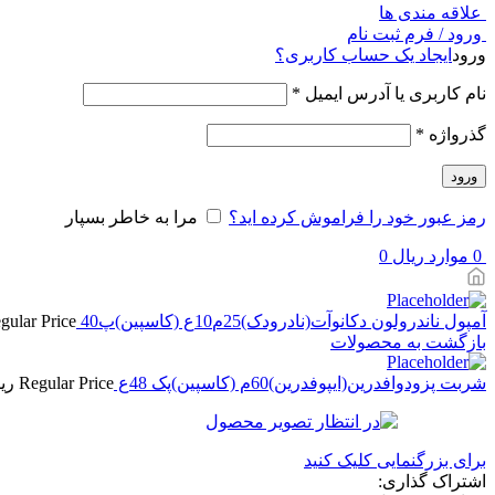
علاقه مندی ها
ورود / فرم ثبت نام
ورود
ایجاد یک حساب کاربری؟
نام کاربری یا آدرس ایمیل
*
گذرواژه
*
ورود
رمز عبور خود را فراموش کرده اید؟
مرا به خاطر بسپار
0
موارد
ریال
0
آمپول ناندرولون دکانوآت(نادرودک)25م10ع (کاسپین)پ40
gular Price
بازگشت به محصولات
شربت پزودوافدرین(ایپوفدرین)60م (کاسپین)پک 48ع
Regular Price
ری
برای بزرگنمایی کلیک کنید
اشتراک گذاری: