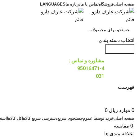
صفحه اصلی
فروشگاه
تماس با ما
درباره ما
LANGUAGES
انتخاب دسته بندی
جست و جو
مشاوره و تماس :
95016471-4
031
فهرست
0
موارد
ریال
0
صفحه اصلی
خرید توسط عموم
جستجوی سریع
دسترسی سریع کالاها
کل کالاها
استخ
0
مقایسه
علاقه مندی ها