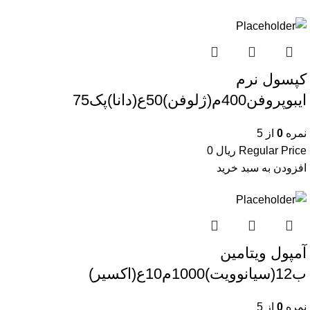
کپسول نرم
ایبوپروفن400م(ژلوفن)50ع(دانا)پک75
نمره
0
از 5
Regular Price
ریال
0
افزودن به سبد خرید
آمپول ویتامین
ب12(سیانوویت)1000م10ع(اکسیر)
نمره
0
از 5