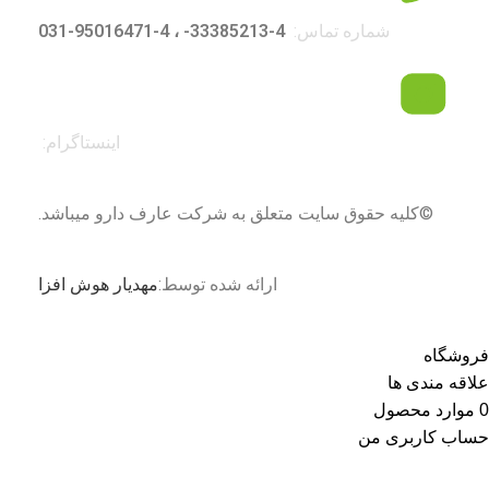
شماره تماس:
4-33385213- ، 4-95016471-031
اینستاگرام:
©کلیه حقوق سایت متعلق به شرکت عارف دارو میباشد.
ارائه شده توسط:
مهدیار هوش افزا
فروشگاه
علاقه مندی ها
0
موارد
محصول
حساب کاربری من